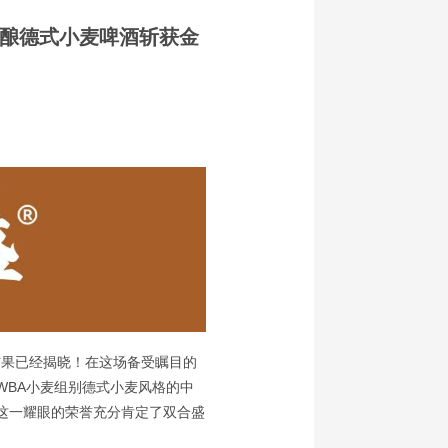
精酿德式小麦啤酒斩获金
）评选结果已经揭晓！在这场备受瞩目的
WBA小麦组别德式小麦风格的中
这一耀眼的荣誉充分肯定了双合盛