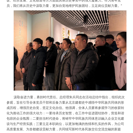
设、经济发展、文化创造等方方面面具体历史事实中的强大凝聚力。作为青年党
员，我们将从历史中汲取力量，更加自觉地维护民族团结，立足岗位贡献力量。”
汲取奋进力量，勇担时代责任。总经理朱兵同志在活动总结中指出，组织此次
参观，旨在引导全体党员干部和后备力量从北京建都史中感悟中华民族共同体的形
成历程，增强历史自觉，坚定文化自信。他强调，全体人员要将参观学习的收获转
化为推动工作的强大动力：一要传承历史智慧，在工作中促进团结协作，营造和谐
包容的企业氛围；二要担当时代使命，将铸牢中华民族共同体意识融入企业文化建
设与生产经营实践；三要立足本职岗位，以更加饱满的热情和扎实的作风，为公司
高质量发展、为首都建设贡献力量，共同续写新时代各民族交往交流交融的新篇