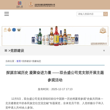
※
>党群建设
党建动态
当前位置：
首页
>党群建设>
党建动态
党风廉政建设
探源京城历史 凝聚奋进力量 ——双合盛公司党支部开展主题
工会工作
参观活动
发布时间：2025-12-17 17:13
12月5日，双合盛公司党支部组织前往中国第一历史档案馆参观“史叙共同体—
北京建都史中的各民族交往交流交融”专题展览，全体党员干部、入党积极分子和入
党申请人共40余人参加。