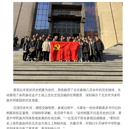
展览以丰富的历史档案为依托，系统梳理了北京建都八百余年的历史脉络，生
动展现了各民族在这片土地上交往交流交融的壮阔图景，深刻揭示了北京作为多民
族共同家园的历史底蕴。
沉浸历史长河，感悟交融智慧。参观过程中，大家在一份份承载着岁月印记的
档案前驻足凝视，仔细聆听讲解。党员骨干表示：“这些档案不仅是历史的记录，更
是中华民族共同体形成发展的生动注脚。”一位党员干部在参观后感慨道，“看到历
史上各民族如何在北京这片热土上和睦共处、共建共享，对我们今天铸牢中华民族
共同体意识有了更直观、更深刻的认识。”