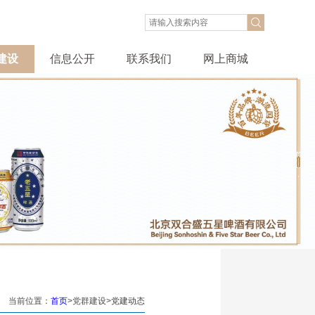
建设
信息公开
联系我们
网上商城
当前位置：
首页
>党群建设>
党建动态