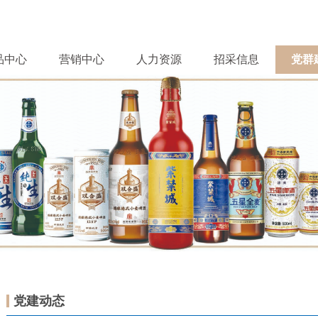
品中心
营销中心
人力资源
招采信息
党群
党建动态