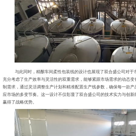
与此同时，精酿车间柔性包装线的设计也展现了双合盛公司对于
充分考虑了生产效率与灵活性的双重需求，能够紧跟市场需求的动态变
制需求，通过灵活调整生产计划和精准配置生产线参数，确保每一款产
应市场的多变节奏。这一设计不仅彰显了双合盛公司的技术实力与创新
赢得了战略优势。