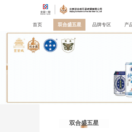
首页
双合盛五星
品牌专区
产
双合盛五星