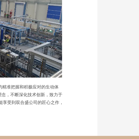
的精准把握和积极应对的生动体
理念，不断深化技术创新，致力于
能享受到双合盛公司的匠心之作，