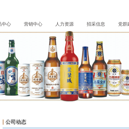
品中心
营销中心
人力资源
招采信息
党群
公司动态