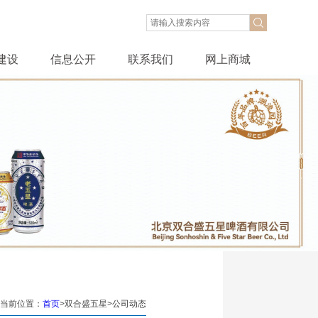
建设
信息公开
联系我们
网上商城
当前位置：
首页
>双合盛五星>
公司动态