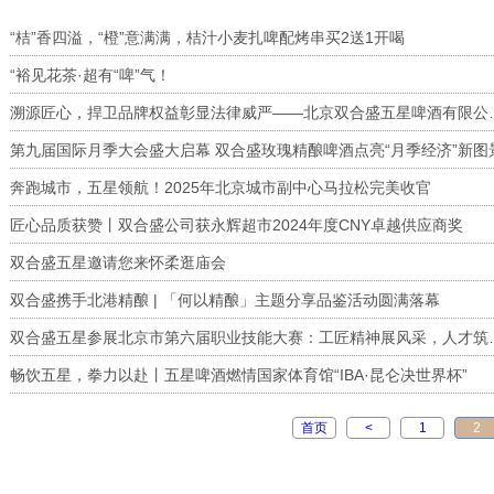
“桔”香四溢，“橙”意满满，桔汁小麦扎啤配烤串买2送1开喝
“裕见花茶·超有“啤”气！
溯源匠心，捍卫品牌权益彰显法律威
第九届国际月季大会盛大启幕 双合盛玫瑰精酿啤酒点亮“月季经济”新图
奔跑城市，五星领航！2025年北京城市副中心马拉松完美收官
匠心品质获赞丨双合盛公司获永辉超市2024年度CNY卓越供应商奖
双合盛五星邀请您来怀柔逛庙会
双合盛携手北港精酿 | 「何以精酿」主题分享品鉴活动圆满落幕
双合盛五星参展北京市第六
畅饮五星，拳力以赴丨五星啤酒燃情国家体育馆“IBA·昆仑决世界杯”
首页
<
1
2